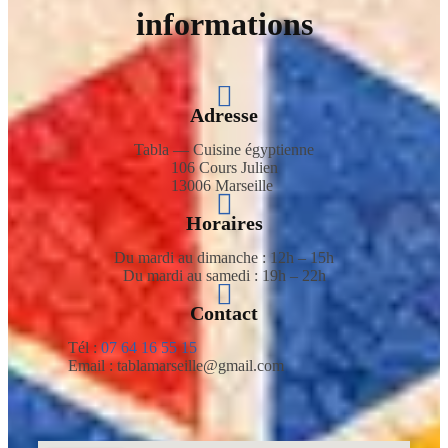
informations
Adresse
Tabla — Cuisine égyptienne
106 Cours Julien
13006 Marseille
Horaires
Du mardi au dimanche : 12h – 15h
Du mardi au samedi : 19h – 22h
Contact
Tél :
07 64 16 55 15
Email : tablamarseille@gmail.com