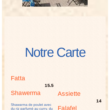
Notre Carte
Fatta
15.5
Shawerma
Assiette
14
Shawarma de poulet avec
Falafel
du riz parfumé au curry, du