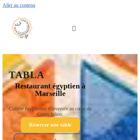
Aller au contenu
TABLA
Restaurant égyptien à
Marseille
Cuisine égyptienne réinventée au cœur du
Cours Julien.
Réserver une table