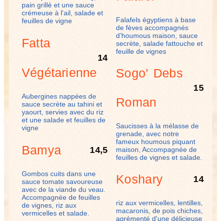
pain grillé et une sauce
crémeuse à l'ail, salade et
Falafels égyptiens à base
feuilles de vigne
de fèves accompagnés
d’houmous maison, sauce
Fatta
secrète, salade fattouche et
feuille de vignes
14
Végétarienne
Sogo’ Debs
15
Aubergines nappées de
Roman
sauce secrète au tahini et
yaourt, servies avec du riz
et une salade et feuilles de
Saucisses à la mélasse de
vigne
grenade, avec notre
fameux houmous piquant
Bamya
14,5
maison, Accompagnée de
feuilles de vignes et salade.
Gombos cuits dans une
Koshary
14
sauce tomate savoureuse
avec de la viande du veau.
Accompagnée de feuilles
riz aux vermicelles, lentilles,
de vignes, riz aux
macaronis, de pois chiches,
vermicelles et salade.
agrémenté d'une délicieuse